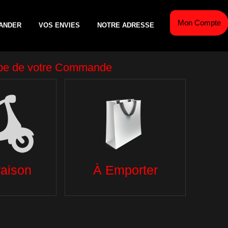
Mon Compte
ANDER
VOS ENVIES
NOTRE ADRESSE
AÎCHE
ESCALOPES DE VEAU
TEX MEX
GL
S
PANINIS
SALADES
BO
TACOS
DESSERTS
TEX MEX