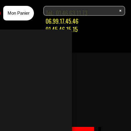
Tél.:
01.46.63.11.73
Mon Panier
06.99.17.45.46
01.45.46.15.15
ACES
ISSONS