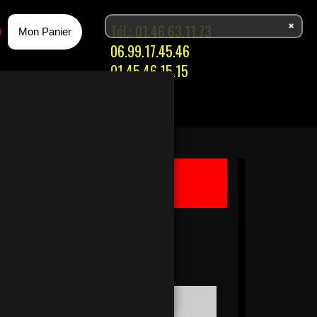
Tél.:
01.46.63.11.73
Mon Panier
06.99.17.45.46
01.45.46.15.15
Ma Commande
Panier Vide !
modifier