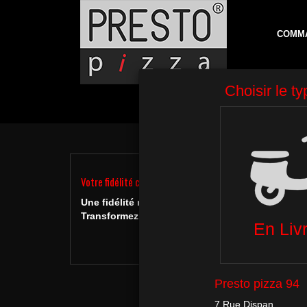
COMM
P
Votre fidélité chez nous est récompensée…
Une fidélité récompensée…
[consultez votre com
Transformez vos points en cadeaux !