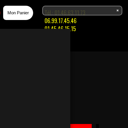
Tél.:
01.46.63.11.73
Mon Panier
06.99.17.45.46
01.45.46.15.15
ACES
ISSONS