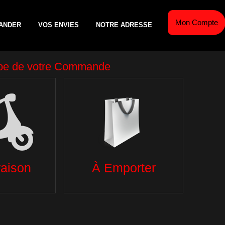
Mon Compte
ANDER
VOS ENVIES
NOTRE ADRESSE
AÎCHE
ESCALOPES DE VEAU
TEX MEX
GL
S
PANINIS
SALADES
BO
TACOS
DESSERTS
TACOS