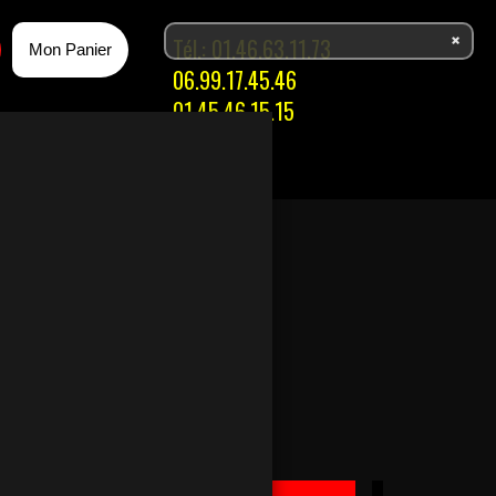
Tél.:
01.46.63.11.73
Mon Panier
06.99.17.45.46
01.45.46.15.15
ACES
ISSONS