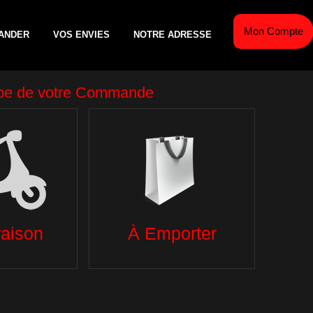
Mon Compte
ANDER
VOS ENVIES
NOTRE ADRESSE
AÎCHE
ESCALOPES DE VEAU
TEX MEX
GL
S
PANINIS
SALADES
BO
TACOS
DESSERTS
PIZZAS TOMATE