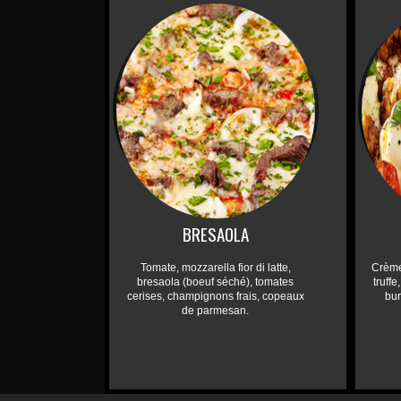
BRESAOLA
Tomate, mozzarella fior di latte,
Crème
bresaola (boeuf séché), tomates
truff
cerises, champignons frais, copeaux
bu
de parmesan.