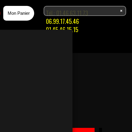
Tél.:
01.46.63.11.73
Mon Panier
06.99.17.45.46
01.45.46.15.15
ACES
ISSONS