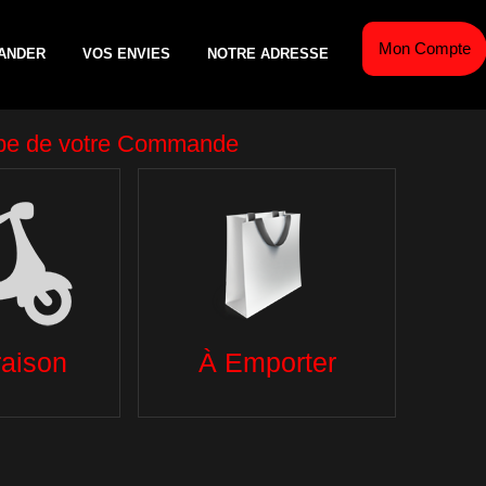
Mon Compte
ANDER
VOS ENVIES
NOTRE ADRESSE
AÎCHE
ESCALOPES DE VEAU
TEX MEX
GL
S
PANINIS
SALADES
BO
TACOS
DESSERTS
IZZAS ITALIENNES