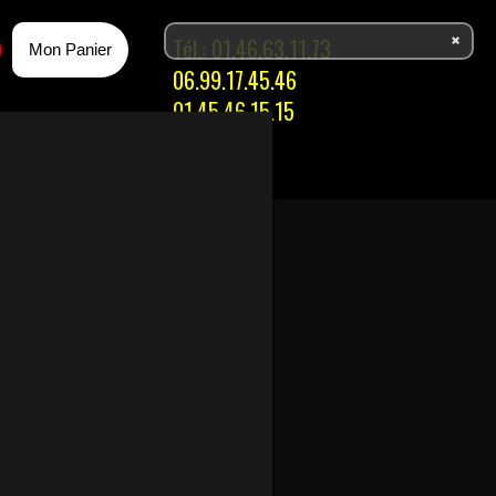
Tél.:
01.46.63.11.73
Mon Panier
06.99.17.45.46
01.45.46.15.15
ACES
ISSONS