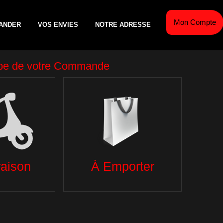
Mon Compte
ANDER
VOS ENVIES
NOTRE ADRESSE
AÎCHE
ESCALOPES DE VEAU
TEX MEX
GL
S
PANINIS
SALADES
BO
TACOS
DESSERTS
LTAT DE RECHERCHE